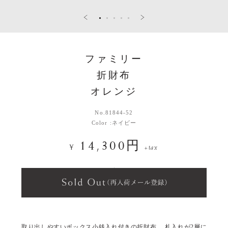
ファミリー
折財布
オレンジ
No.
81844-52
Color :
ネイビー
14,300円
¥
+tax
取り出しやすいボックス小銭入れ付きの折財布。 札入れが2層に