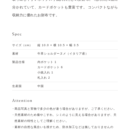
分かれていて、カードポケットも豊富です。 コンパクトながら
収納力に優れたお財布です。
Spec
サイズ（cm）
縦 10.0 × 横 10.5 × 幅 3.5
素材
牛革ショルダーヌメ（イタリア産）
製品仕様
内ポケット 1
カードポケット 6
小銭入れ 1
札入れ 2
生産国
中国
Attention
商品写真と実物で多少の色が違う場合がありますが、ご了承ください。
天然素材のため傷やこすれ、シミのように見える場合がありますが、天
然素材の特性としてご理解ください。
素材の自然な風合いを残すため、防水加工などは施しておりませんの