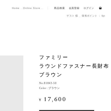
Home
Online Store
商品検索
会員登録
ログイン
ゲスト 様
保有ポイント ： 0pt
ファミリー
ファミリー
ラウンドファスナー長財布
ラウンドファスナー長財布
ブラウン
ブラウン
No.
No.
81843-50
81843-50
Color :
Color :
ブラウン
ブラウン
17,600
17,600
¥
¥