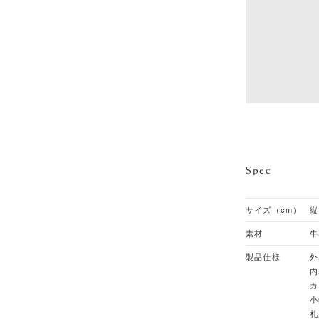
Spec
サイズ（cm）
縦
素材
牛
製品仕様
外
内
カ
小
札