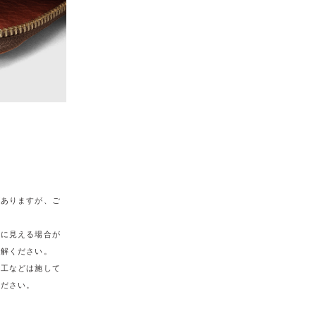
がありますが、ご
うに見える場合が
理解ください。
加工などは施して
ください。