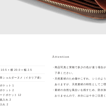
Attention
商品写真と実物で多少の色が違う場合
 10.5 × 横 20.0 × 幅 2.5
了承ください。
革ショルダーヌメ（イタリア産）
天然素材のため傷やこすれ、シミのよ
ありますが、天然素材の特性としてご
ポケット 1
素材の自然な風合いを残すため、防水
ポケット 2
ードポケット 12
おりませんので、水分には十分ご注意
銭入れ 2
入れ 2