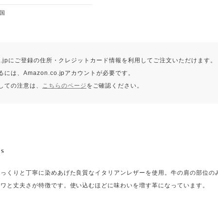
国
.co.jpにご登録の住所・クレジットカード情報を利用してご注文いただけます。
には、Amazon.co.jpアカウントが必要です。
しての注意は、
こちらのページ
をご確認ください。
es
じっくりと丁寧に染めあげた良質なイタリアンレザーを使用。牛の肩の部位の
シワと丈夫さが特徴です。使い込むほどに味わいを増す革になっています。