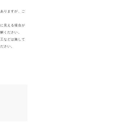
がありますが、ご
うに見える場合が
理解ください。
加工などは施して
ください。