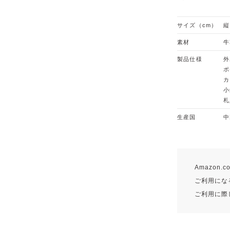
サイズ（cm）
縦
素材
牛
製品仕様
外
ポ
カ
小
札
生産国
中
Amazon
ご利用になる
ご利用に際