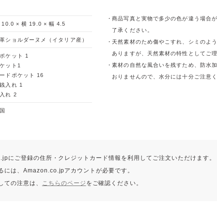
商品写真と実物で多少の色が違う場合
 10.0 × 横 19.0 × 幅 4.5
了承ください。
革ショルダーヌメ（イタリア産）
天然素材のため傷やこすれ、シミのよ
ありますが、天然素材の特性としてご
ポケット 1
素材の自然な風合いを残すため、防水
ケット1
ードポケット 16
おりませんので、水分には十分ご注意
銭入れ 1
入れ 2
国
.co.jpにご登録の住所・クレジットカード情報を利用してご注文いただけます。
には、Amazon.co.jpアカウントが必要です。
しての注意は、
こちらのページ
をご確認ください。