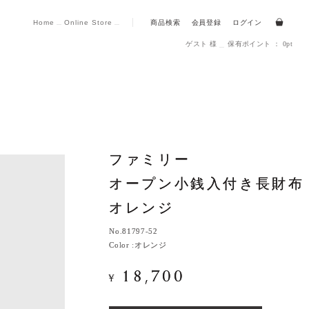
Home
Online Store
商品検索
会員登録
ログイン
ゲスト 様
保有ポイント ： 0pt
ファミリー
ファミリー
オープン小銭入付き長財布
オープン小銭入付き長財布
オレンジ
オレンジ
No.
No.
81797-52
81797-52
Color :
Color :
オレンジ
オレンジ
18,700
18,700
¥
¥