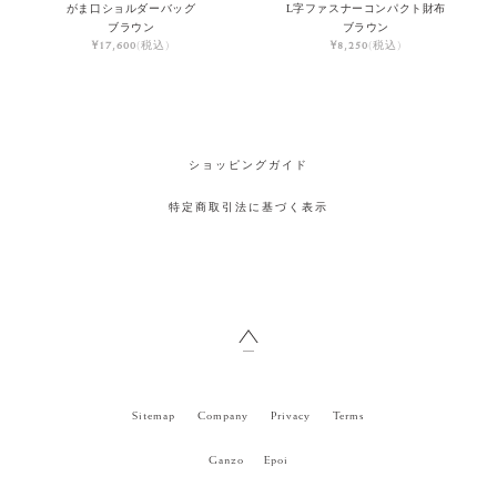
がま口ショルダーバッグ
L字ファスナーコンパクト財布
ブラウン
ブラウン
¥17,600
(税込)
¥8,250
(税込)
ショッピングガイド
特定商取引法に基づく表示
Sitemap
Company
Privacy
Terms
Ganzo
Epoi