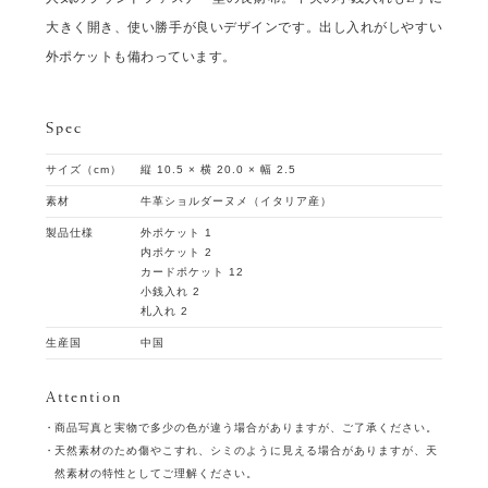
大きく開き、使い勝手が良いデザインです。出し入れがしやすい
外ポケットも備わっています。
Spec
サイズ（cm）
縦 10.5 × 横 20.0 × 幅 2.5
素材
牛革ショルダーヌメ（イタリア産）
製品仕様
外ポケット 1
内ポケット 2
カードポケット 12
小銭入れ 2
札入れ 2
生産国
中国
Attention
商品写真と実物で多少の色が違う場合がありますが、ご了承ください。
天然素材のため傷やこすれ、シミのように見える場合がありますが、天
然素材の特性としてご理解ください。