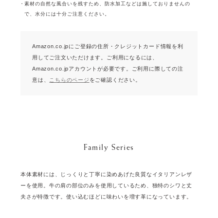
素材の自然な風合いを残すため、防水加工などは施しておりませんの
で、水分には十分ご注意ください。
Amazon.co.jpにご登録の住所・クレジットカード情報を利
用してご注文いただけます。
ご利用になるには、
Amazon.co.jpアカウントが必要です。
ご利用に際しての注
意は、
こちらのページ
をご確認ください。
Family Series
本体素材には、じっくりと丁寧に染めあげた良質なイタリアンレザ
ーを使用。牛の肩の部位のみを使用しているため、独特のシワと丈
夫さが特徴です。使い込むほどに味わいを増す革になっています。