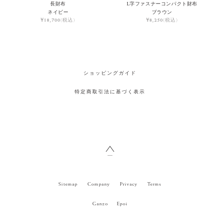
長財布
L字ファスナーコンパクト財布
ネイビー
ブラウン
¥18,700
(税込)
¥8,250
(税込)
ショッピングガイド
特定商取引法に基づく表示
Sitemap
Company
Privacy
Terms
Ganzo
Epoi