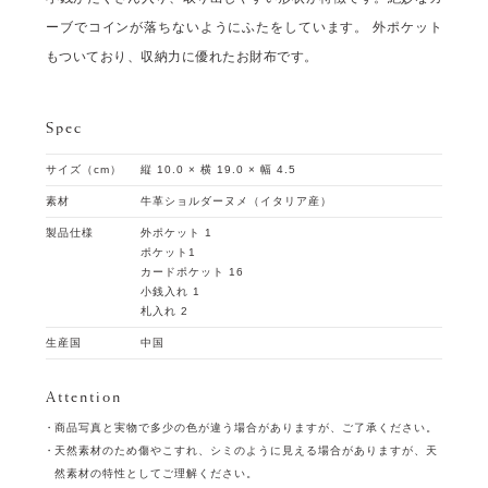
ーブでコインが落ちないようにふたをしています。 外ポケット
もついており、収納力に優れたお財布です。
Spec
サイズ（cm）
縦 10.0 × 横 19.0 × 幅 4.5
素材
牛革ショルダーヌメ（イタリア産）
製品仕様
外ポケット 1
ポケット1
カードポケット 16
小銭入れ 1
札入れ 2
生産国
中国
Attention
商品写真と実物で多少の色が違う場合がありますが、ご了承ください。
天然素材のため傷やこすれ、シミのように見える場合がありますが、天
然素材の特性としてご理解ください。