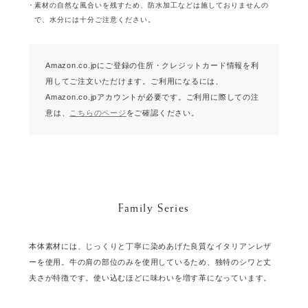
素材の自然な風合いを残すため、防水加工などは施しておりませんの
で、水分には十分ご注意ください。
Amazon.co.jpにご登録の住所・クレジットカード情報を利
用してご注文いただけます。
ご利用になるには、
Amazon.co.jpアカウントが必要です。
ご利用に際しての注
意は、
こちらのページ
をご確認ください。
Family Series
本体素材には、じっくりと丁寧に染めあげた良質なイタリアンレザ
ーを使用。牛の肩の部位のみを使用しているため、独特のシワと丈
夫さが特徴です。使い込むほどに味わいを増す革になっています。