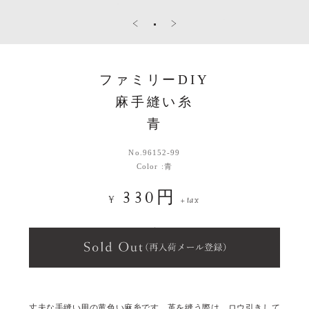
ファミリーDIY
麻手縫い糸
青
No.
96152-99
Color :
青
330円
¥
+tax
丈夫な手縫い用の黄色い麻糸です。革を縫う際は、ロウ引きして