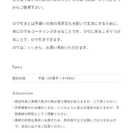
からご使用下さい。
ロウ引きとは手縫いの糸の毛羽立ちを防いで丈夫にするために、
糸にロウをコーティングさせることです。ロウに糸をこすりつけ
ることで、ロウ引きできます。
ロウは
こちら
から、お買い求めいただけます。
Spec
製品仕様
中細（20番手 / 3×30m）
Attention
商品写真と実物で多少の色が違う場合がありますが、ご了承ください。
天然素材のため傷やこすれ、シミのように見える場合がありますが、天
然素材の特性としてご理解ください。
素材の自然な風合いを残すため、防水加工などは施しておりませんの
で、水分には十分ご注意ください。