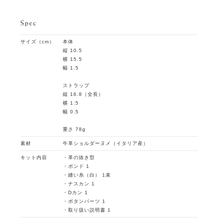
Spec
サイズ（cm）
本体
縦 10.5
横 15.5
幅 1.5
ストラップ
縦 16.8（全長）
横 1.5
幅 0.5
重さ 78g
素材
牛革ショルダーヌメ（イタリア産）
キット内容
・革の抜き型
・ボンド 1
・縫い糸（白） 1束
・ナスカン 1
・Dカン 1
・ボタンパーツ 1
・取り扱い説明書 1