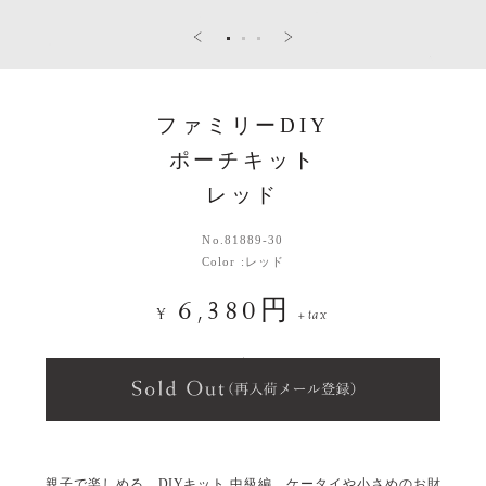
ファミリーDIY
ポーチキット
レッド
No.
81889-30
Color :
レッド
6,380円
¥
+tax
親子で楽しめる、DIYキット 中級編。ケータイや小さめのお財