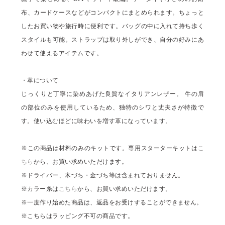
布、カードケースなどがコンパクトにまとめられます。ちょっと
したお買い物や旅行時に便利です。バッグの中に入れて持ち歩く
スタイルも可能。ストラップは取り外しができ、自分の好みにあ
わせて使えるアイテムです。
・革について
じっくりと丁寧に染めあげた良質なイタリアンレザー。 牛の肩
の部位のみを使用しているため、独特のシワと丈夫さが特徴で
す。使い込むほどに味わいを増す革になっています。
※この商品は材料のみのキットです。専用スターターキットは
こ
ちら
から、お買い求めいただけます。
※ドライバー、木づち・金づち等は含まれておりません。
※カラー糸は
こちら
から、お買い求めいただけます。
※一度作り始めた商品は、返品をお受けすることができません。
※こちらはラッピング不可の商品です。