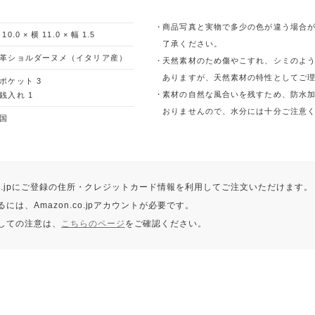
商品写真と実物で多少の色が違う場合
 10.0 × 横 11.0 × 幅 1.5
了承ください。
革ショルダーヌメ（イタリア産）
天然素材のため傷やこすれ、シミのよ
ありますが、天然素材の特性としてご
ポケット 3
素材の自然な風合いを残すため、防水
銭入れ 1
おりませんので、水分には十分ご注意
国
.co.jpにご登録の住所・クレジットカード情報を利用してご注文いただけます。
には、Amazon.co.jpアカウントが必要です。
しての注意は、
こちらのページ
をご確認ください。