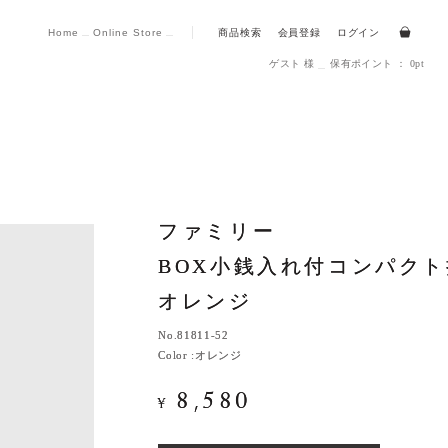
Home
Online Store
商品検索
会員登録
ログイン
ゲスト 様
保有ポイント ： 0pt
ファミリー
ファミリー
BOX小銭入れ付コンパク
BOX小銭入れ付コンパク
オレンジ
オレンジ
No.
No.
81811-52
81811-52
Color :
Color :
オレンジ
オレンジ
8,580
8,580
¥
¥