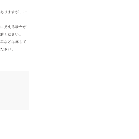
がありますが、ご
うに見える場合が
理解ください。
加工などは施して
ください。