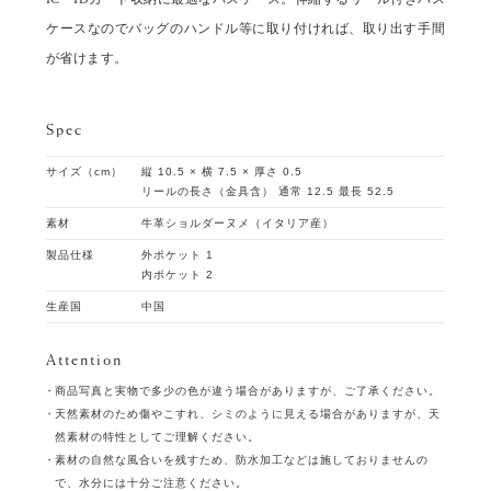
ケースなのでバッグのハンドル等に取り付ければ、取り出す手間
が省けます。
Spec
サイズ（cm）
縦 10.5 × 横 7.5 × 厚さ 0.5
リールの長さ（金具含） 通常 12.5 最長 52.5
素材
牛革ショルダーヌメ（イタリア産）
製品仕様
外ポケット 1
内ポケット 2
生産国
中国
Attention
商品写真と実物で多少の色が違う場合がありますが、ご了承ください。
天然素材のため傷やこすれ、シミのように見える場合がありますが、天
然素材の特性としてご理解ください。
素材の自然な風合いを残すため、防水加工などは施しておりませんの
で、水分には十分ご注意ください。