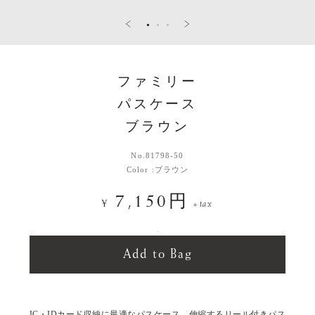
ファミリー
パスケース
ブラウン
No.
81798-50
Color :
ブラウン
7,150円
¥
+tax
IC・IDカード収納に最適なパスケース。伸縮するリール付きパス