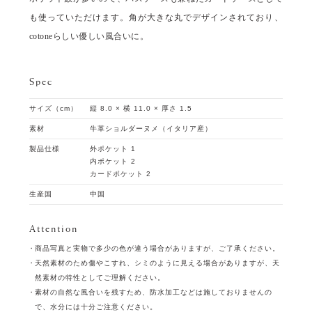
も使っていただけます。角が大きな丸でデザインされており、
cotoneらしい優しい風合いに。
Spec
サイズ（cm）
縦 8.0 × 横 11.0 × 厚さ 1.5
素材
牛革ショルダーヌメ（イタリア産）
製品仕様
外ポケット 1
内ポケット 2
カードポケット 2
生産国
中国
Attention
商品写真と実物で多少の色が違う場合がありますが、ご了承ください。
天然素材のため傷やこすれ、シミのように見える場合がありますが、天
然素材の特性としてご理解ください。
素材の自然な風合いを残すため、防水加工などは施しておりませんの
で、水分には十分ご注意ください。