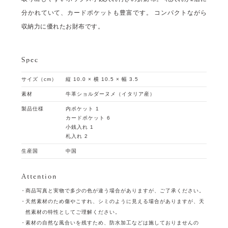
分かれていて、カードポケットも豊富です。 コンパクトながら
収納力に優れたお財布です。
Spec
サイズ（cm）
縦 10.0 × 横 10.5 × 幅 3.5
素材
牛革ショルダーヌメ（イタリア産）
製品仕様
内ポケット 1
カードポケット 6
小銭入れ 1
札入れ 2
生産国
中国
Attention
商品写真と実物で多少の色が違う場合がありますが、ご了承ください。
天然素材のため傷やこすれ、シミのように見える場合がありますが、天
然素材の特性としてご理解ください。
素材の自然な風合いを残すため、防水加工などは施しておりませんの