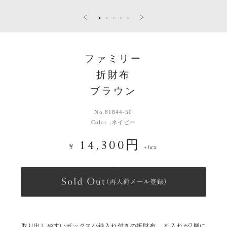
ファミリー
折財布
ブラウン
No.
81844-50
Color :
ネイビー
14,300円
¥
+tax
取り出しやすいボックス小銭入れ付きの折財布。 札入れが2層に