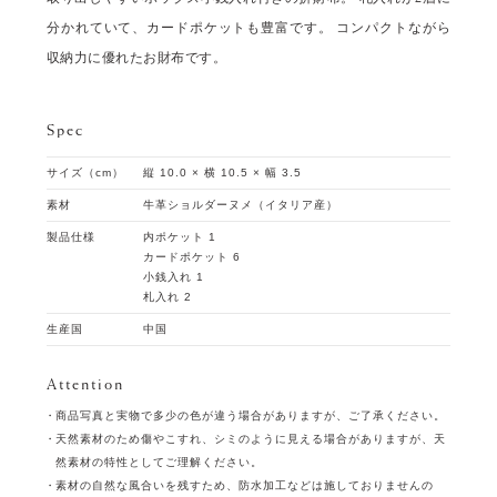
分かれていて、カードポケットも豊富です。 コンパクトながら
収納力に優れたお財布です。
Spec
サイズ（cm）
縦 10.0 × 横 10.5 × 幅 3.5
素材
牛革ショルダーヌメ（イタリア産）
製品仕様
内ポケット 1
カードポケット 6
小銭入れ 1
札入れ 2
生産国
中国
Attention
商品写真と実物で多少の色が違う場合がありますが、ご了承ください。
天然素材のため傷やこすれ、シミのように見える場合がありますが、天
然素材の特性としてご理解ください。
素材の自然な風合いを残すため、防水加工などは施しておりませんの