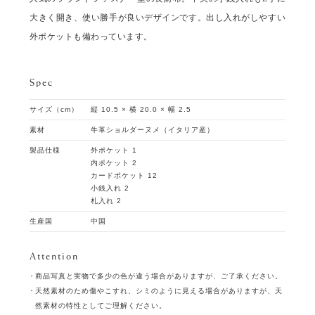
大きく開き、使い勝手が良いデザインです。出し入れがしやすい
外ポケットも備わっています。
Spec
サイズ（cm）
縦 10.5 × 横 20.0 × 幅 2.5
素材
牛革ショルダーヌメ（イタリア産）
製品仕様
外ポケット 1
内ポケット 2
カードポケット 12
小銭入れ 2
札入れ 2
生産国
中国
Attention
商品写真と実物で多少の色が違う場合がありますが、ご了承ください。
天然素材のため傷やこすれ、シミのように見える場合がありますが、天
然素材の特性としてご理解ください。