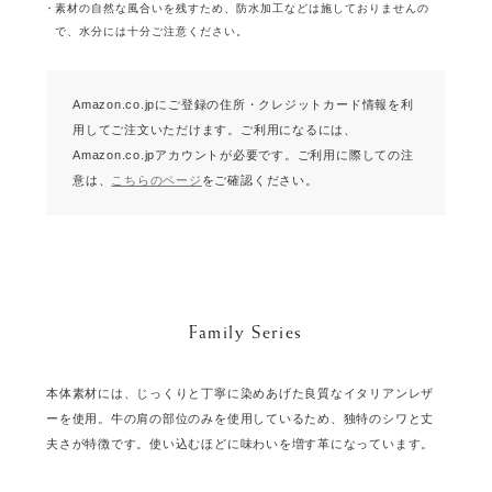
素材の自然な風合いを残すため、防水加工などは施しておりませんの
で、水分には十分ご注意ください。
Amazon.co.jpにご登録の住所・クレジットカード情報を利
用してご注文いただけます。
ご利用になるには、
Amazon.co.jpアカウントが必要です。
ご利用に際しての注
意は、
こちらのページ
をご確認ください。
Family Series
本体素材には、じっくりと丁寧に染めあげた良質なイタリアンレザ
ーを使用。牛の肩の部位のみを使用しているため、独特のシワと丈
夫さが特徴です。使い込むほどに味わいを増す革になっています。