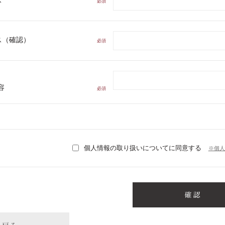
ス
必須
ス（確認）
必須
容
必須
個人情報の取り扱いについてに同意する
※個人