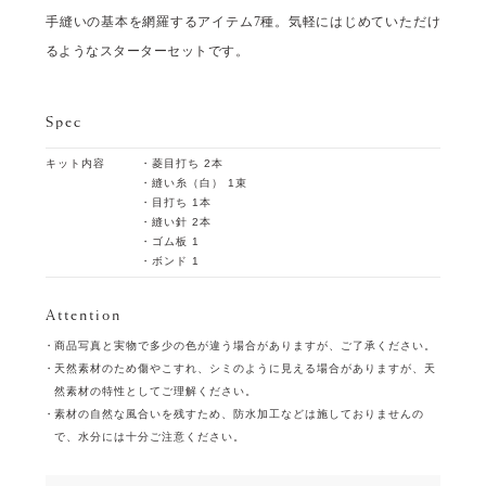
手縫いの基本を網羅するアイテム7種。気軽にはじめていただけ
るようなスターターセットです。
Spec
キット内容
・菱目打ち 2本
・縫い糸（白） 1束
・目打ち 1本
・縫い針 2本
・ゴム板 1
・ボンド 1
Attention
商品写真と実物で多少の色が違う場合がありますが、ご了承ください。
天然素材のため傷やこすれ、シミのように見える場合がありますが、天
然素材の特性としてご理解ください。
素材の自然な風合いを残すため、防水加工などは施しておりませんの
で、水分には十分ご注意ください。