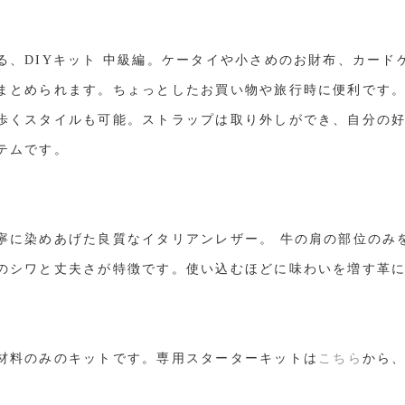
る、DIYキット 中級編。ケータイや小さめのお財布、カード
まとめられます。ちょっとしたお買い物や旅行時に便利です
歩くスタイルも可能。ストラップは取り外しができ、自分の
テムです。
寧に染めあげた良質なイタリアンレザー。 牛の肩の部位のみ
のシワと丈夫さが特徴です。使い込むほどに味わいを増す革
材料のみのキットです。専用スターターキットは
こちら
から
。