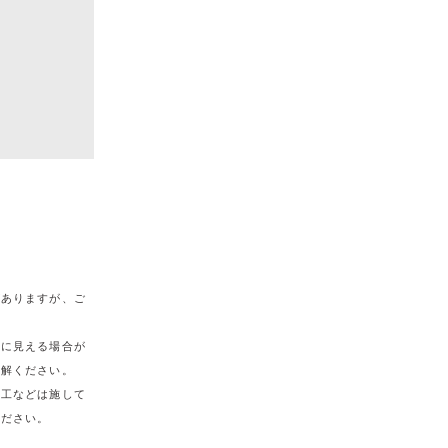
がありますが、ご
うに見える場合が
理解ください。
加工などは施して
ください。