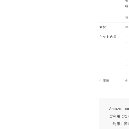
横
幅
重
素材
牛
キット内容
・
・
・
・
・
・
・
生産国
中
Amazon
ご利用になる
ご利用に際