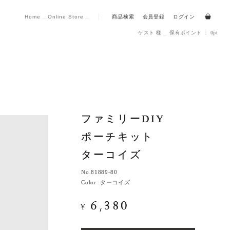
Home
Online Store
商品検索
会員登録
ログイン
ゲスト 様
保有ポイント ： 0pt
ファミリーDIY
ファミリーDIY
ポーチキット
ポーチキット
ターコイズ
ターコイズ
No.
No.
81889-80
81889-80
Color :
Color :
ターコイズ
ターコイズ
6,380
6,380
¥
¥