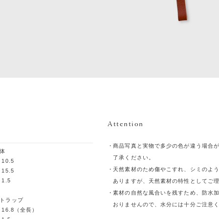
Attention
商品写真と実物で多少の色が違う場合
体
了承ください。
 10.5
天然素材のため傷やこすれ、シミのよ
 15.5
 1.5
ありますが、天然素材の特性としてご
素材の自然な風合いを残すため、防水
トラップ
おりませんので、水分には十分ご注意
 16.8（全長）