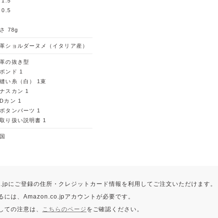
 1.5
 0.5
さ 78g
革ショルダーヌメ（イタリア産）
革の抜き型
ボンド 1
縫い糸（白） 1束
ナスカン 1
Dカン 1
ボタンパーツ 1
取り扱い説明書 1
国
.co.jpにご登録の住所・クレジットカード情報を利用してご注文いただけます。
には、Amazon.co.jpアカウントが必要です。
しての注意は、
こちらのページ
をご確認ください。