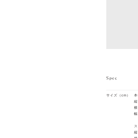
Spec
サイズ（cm）
本
縦
横
幅
ス
縦