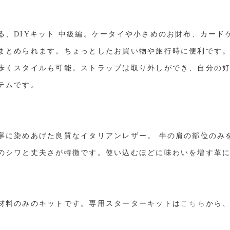
る、DIYキット 中級編。ケータイや小さめのお財布、カード
まとめられます。ちょっとしたお買い物や旅行時に便利です
歩くスタイルも可能。ストラップは取り外しができ、自分の
テムです。
寧に染めあげた良質なイタリアンレザー。 牛の肩の部位のみ
のシワと丈夫さが特徴です。使い込むほどに味わいを増す革
材料のみのキットです。専用スターターキットは
こちら
から
。