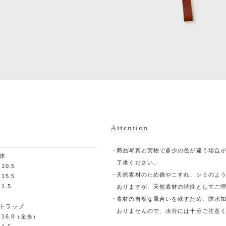
Attention
商品写真と実物で多少の色が違う場合
体
了承ください。
 10.5
天然素材のため傷やこすれ、シミのよ
 15.5
 1.5
ありますが、天然素材の特性としてご
素材の自然な風合いを残すため、防水
トラップ
おりませんので、水分には十分ご注意
 16.8（全長）