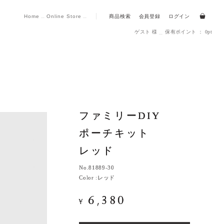
Home
Online Store
商品検索
会員登録
ログイン
ゲスト 様
保有ポイント ： 0pt
ファミリーDIY
ファミリーDIY
ポーチキット
ポーチキット
レッド
レッド
No.
No.
81889-30
81889-30
Color :
Color :
レッド
レッド
6,380
6,380
¥
¥