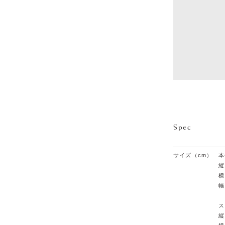
Spec
サイズ（cm）
本
縦
横
幅
ス
縦