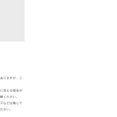
がありますが、ご
うに見える場合が
理解ください。
加工などは施して
ください。