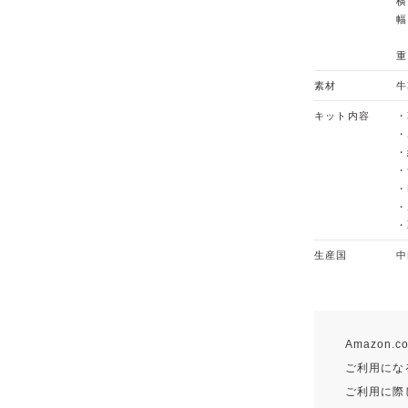
横
幅
重
素材
牛
キット内容
・
・
・
・
・
・
・
生産国
中
Amazon
ご利用になる
ご利用に際