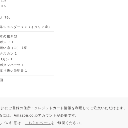
 1.5
 0.5
さ 78g
革ショルダーヌメ（イタリア産）
革の抜き型
ボンド 1
縫い糸（白） 1束
ナスカン 1
Dカン 1
ボタンパーツ 1
取り扱い説明書 1
国
.co.jpにご登録の住所・クレジットカード情報を利用してご注文いただけます。
には、Amazon.co.jpアカウントが必要です。
しての注意は、
こちらのページ
をご確認ください。